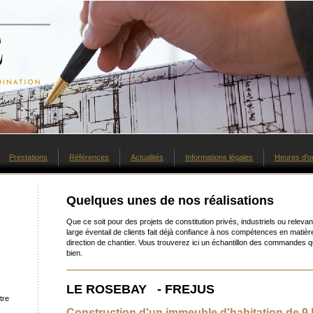
Prestations
Références
Actualités
Informations légales
Heures d'o
Quelques unes de nos réalisations
Que ce soit pour des projets de constitution privés, industriels ou releva
large éventail de clients fait déjà confiance à nos compétences en matière
direction de chantier. Vous trouverez ici un échantillon des commande
bien.
LE ROSEBAY - FREJUS
tre
Construction d'un immeuble d'habitation de 9