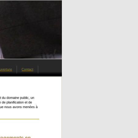
uverture
Contact
nt du domaine public, un
 de planification et de
s que nous avons menées à
 logements en