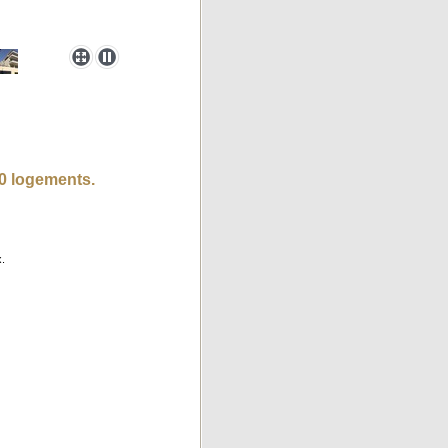
10 logements.
.